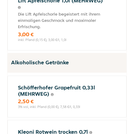
Lift Apfelschorle 1,0l (MEHRWEG)
Die Lift Apfelschorle begeistert mit ihrem
einmaligen Geschmack und maximaler
Erfrischung.
3,00 €
inkl. Pfand (0,15 €), 3,00 €/l, 1,0l
Alkoholische Getränke
Schöfferhofer Grapefruit 0,33l
(MEHRWEG)
2,50 €
3% vol, inkl. Pfand (0,00 €), 7,58 €/l, 0,33l
Kleoni Rotwein trocken 0,7l