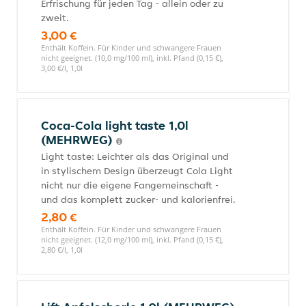
Erfrischung für jeden Tag - allein oder zu
zweit.
3,00 €
Enthält Koffein. Für Kinder und schwangere Frauen
nicht geeignet. (10,0 mg/100 ml), inkl. Pfand (0,15 €),
3,00 €/l, 1,0l
Coca-Cola light taste 1,0l
(MEHRWEG)
Light taste: Leichter als das Original und
in stylischem Design überzeugt Cola Light
nicht nur die eigene Fangemeinschaft -
und das komplett zucker- und kalorienfrei.
2,80 €
Enthält Koffein. Für Kinder und schwangere Frauen
nicht geeignet. (12,0 mg/100 ml), inkl. Pfand (0,15 €),
2,80 €/l, 1,0l